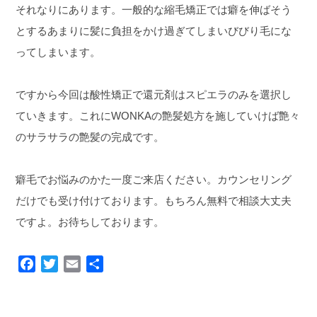
それなりにあります。一般的な縮毛矯正では癖を伸ばそう
とするあまりに髪に負担をかけ過ぎてしまいびびり毛にな
ってしまいます。
ですから今回は酸性矯正で還元剤はスピエラのみを選択し
ていきます。これにWONKAの艶髪処方を施していけば艶々
のサラサラの艶髪の完成です。
癖毛でお悩みのかた一度ご来店ください。カウンセリング
だけでも受け付けております。もちろん無料で相談大丈夫
ですよ。お待ちしております。
F
T
E
共
a
w
m
有
c
i
a
e
t
i